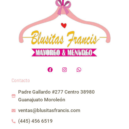
F
I
W
a
n
h
c
s
a
Contacto
e
t
t
b
a
s
Padre Gallardo #277 Centro 38980
o
g
a
o
r
p
Guanajuato Moroleón
k
a
p
m
ventas@blusitasfrancis.com
(445) 456 6519