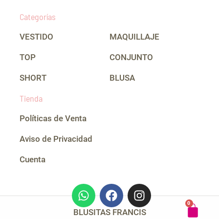
Categorías
VESTIDO
MAQUILLAJE
TOP
CONJUNTO
SHORT
BLUSA
Tienda
Políticas de Venta
Aviso de Privacidad
Cuenta
W
F
I
h
a
n
CAR
0
a
c
s
BLUSITAS FRANCIS