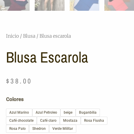
Inicio
/
Blusa
/ Blusa escarola
Blusa Escarola
$
38.00
Blusa
Colores
escarola
cantidad
Azul Marino
Azul Petroleo
beige
Buganbilia
Café chocolate
Café claro
Mostaza
Rosa Fiusha
Rosa Palo
Shedron
Verde Militar