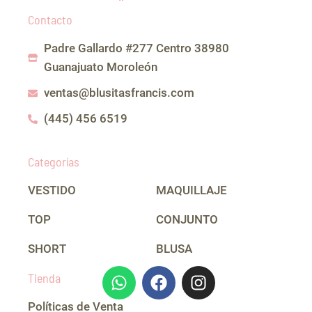
c
s
a
Contacto
e
t
t
b
a
s
Padre Gallardo #277 Centro 38980
o
g
a
o
r
p
Guanajuato Moroleón
k
a
p
m
ventas@blusitasfrancis.com
(445) 456 6519
Categorías
VESTIDO
MAQUILLAJE
TOP
CONJUNTO
SHORT
BLUSA
W
F
I
Tienda
h
a
n
a
c
s
Políticas de Venta