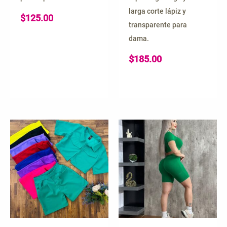
larga corte lápiz y
$
125.00
transparente para
dama.
$
185.00