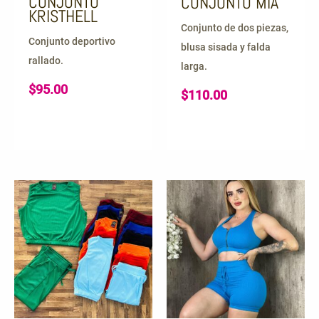
CONJUNTO
CONJUNTO MIA
KRISTHELL
Conjunto de dos piezas,
Conjunto deportivo
blusa sisada y falda
rallado.
larga.
$
95.00
$
110.00