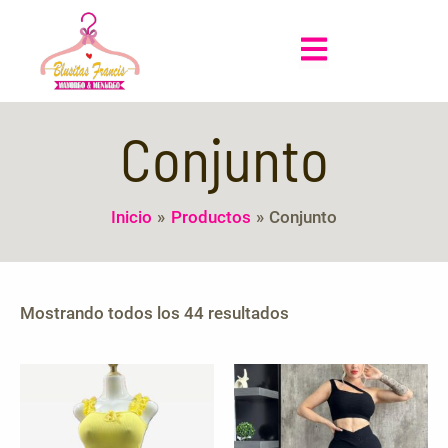
Sorted
Ir
by
al
latest
Main
contenido
Menu
Conjunto
Inicio
Productos
Conjunto
Mostrando todos los 44 resultados