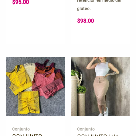
retención en medio del
$
95.00
glúteo.
$
98.00
Conjunto
Conjunto