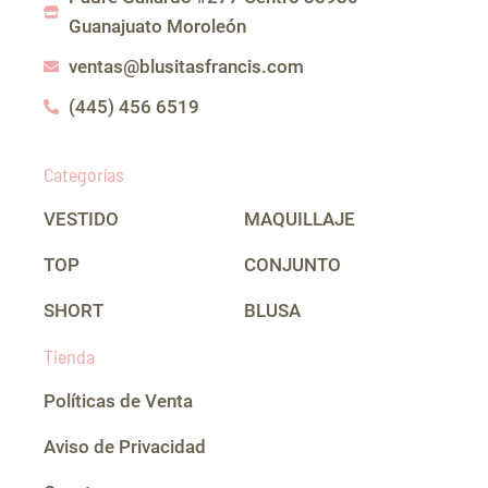
o
r
p
Guanajuato Moroleón
k
a
p
m
ventas@blusitasfrancis.com
(445) 456 6519
Categorías
VESTIDO
MAQUILLAJE
TOP
CONJUNTO
SHORT
BLUSA
Tienda
Políticas de Venta
Aviso de Privacidad