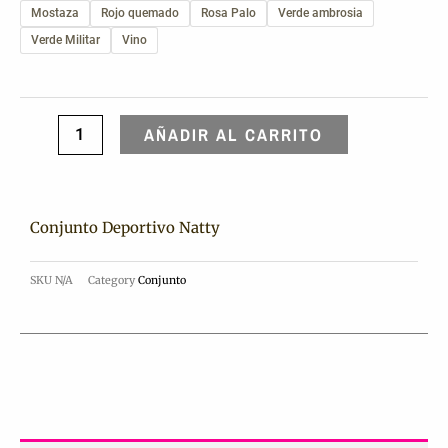
cantidad
Mostaza
Rojo quemado
Rosa Palo
Verde ambrosia
Verde Militar
Vino
AÑADIR AL CARRITO
Conjunto Deportivo Natty
SKU
N/A
Category
Conjunto