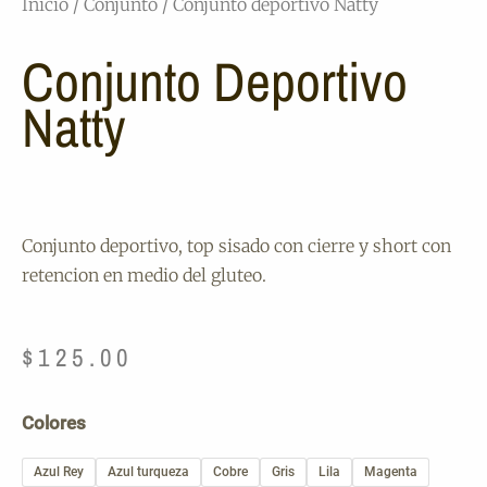
Inicio
/
Conjunto
/ Conjunto deportivo Natty
Conjunto Deportivo
Natty
Conjunto deportivo, top sisado con cierre y short con
retencion en medio del gluteo.
$
125.00
Conjunto
Colores
deportivo
Natty
Azul Rey
Azul turqueza
Cobre
Gris
Lila
Magenta