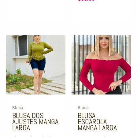
Blusa
Blusa
BLUSA DOS
BLUSA
AJUSTES MANGA
ESCAROLA
LARGA
MANGA LARGA