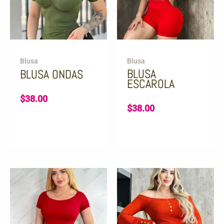
Blusa
Blusa
BLUSA
BLUSA ONDAS
ESCAROLA
$
38.00
$
38.00