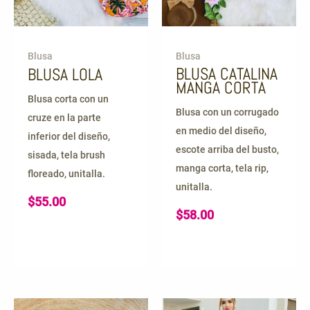
Blusa
Blusa
BLUSA CATALINA
BLUSA LOLA
MANGA CORTA
Blusa corta con un
Blusa con un corrugado
cruze en la parte
en medio del diseño,
inferior del diseño,
escote arriba del busto,
sisada, tela brush
manga corta, tela rip,
floreado, unitalla.
unitalla.
$
55.00
$
58.00