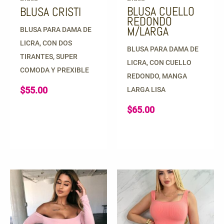
BLUSA CUELLO
BLUSA CRISTI
REDONDO
M/LARGA
BLUSA PARA DAMA DE
LICRA, CON DOS
BLUSA PARA DAMA DE
TIRANTES, SUPER
LICRA, CON CUELLO
COMODA Y PREXIBLE
REDONDO, MANGA
$
55.00
LARGA LISA
$
65.00