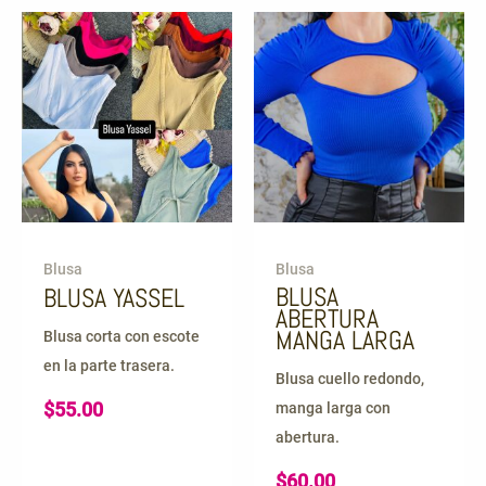
Blusa
Blusa
BLUSA
BLUSA YASSEL
ABERTURA
MANGA LARGA
Blusa corta con escote
en la parte trasera.
Blusa cuello redondo,
$
55.00
manga larga con
abertura.
$
60.00