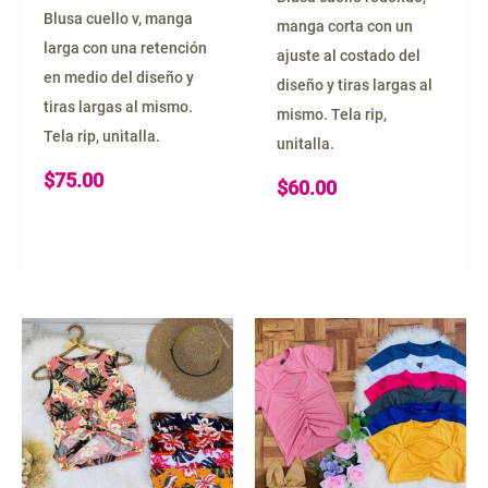
Blusa cuello v, manga
manga corta con un
larga con una retención
ajuste al costado del
en medio del diseño y
diseño y tiras largas al
tiras largas al mismo.
mismo. Tela rip,
Tela rip, unitalla.
unitalla.
$
75.00
$
60.00