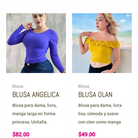
Blusa
Blusa
BLUSA ANGELICA
BLUSA OLAN
Blusa para dama, licra,
Blusa para dama, licra
manga larga en forma
lisa, cómoda y suave
princesa, Unitalla.
con olan como manga
$
82.00
$
49.00