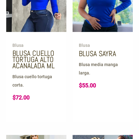
Blusa
Blusa
BLUSA CUELLO
BLUSA SAYRA
TORTUGA ALTO
ACANALADA ML
Blusa media manga
larga.
Blusa cuello tortuga
$
55.00
corta.
$
72.00