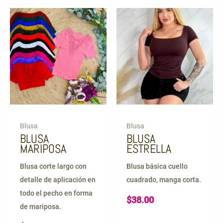
Blusa
Blusa
BLUSA
BLUSA
MARIPOSA
ESTRELLA
Blusa corte largo con
Blusa básica cuello
detalle de aplicación en
cuadrado, manga corta.
todo el pecho en forma
$
38.00
de mariposa.