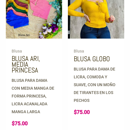
Blusa
Blusa
BLUSA ARI,
BLUSA GLOBO
MEDIA
PRINCESA
BLUSA PARA DAMA DE
LICRA, COMODA Y
BLUSA PARA DAMA
SUAVE, CON UN MOÑO
CON MEDIA MANGA DE
DE TIRANTES EN LOS
FORMA PRINCESA,
PECHOS
LICRA ACANALADA
$
75.00
MANGA LARGA
$
75.00