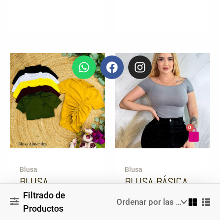
W
F
I
h
a
n
a
c
s
t
e
t
s
b
a
a
o
g
CAR
0
p
o
r
p
k
a
m
Blusa
Blusa
BLUSA
BLUSA BÁSICA
ALMENDRA
CAMPESINA M/C
Filtrado de
Productos
Blusa para dama,
Blusa para dama, cuello