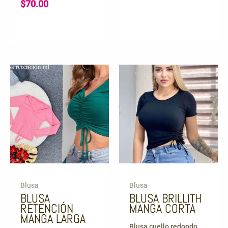
$
70.00
Blusa
Blusa
BLUSA
BLUSA BRILLITH
RETENCIÓN
MANGA CORTA
MANGA LARGA
Blusa cuello redondo,