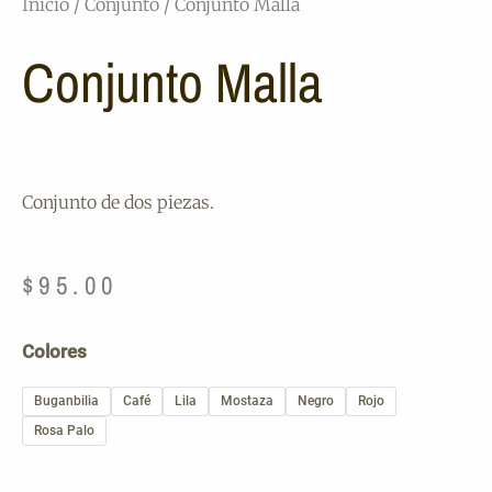
Inicio
/
Conjunto
/ Conjunto Malla
Conjunto Malla
Conjunto de dos piezas.
$
95.00
Conjunto
Colores
Malla
cantidad
Buganbilia
Café
Lila
Mostaza
Negro
Rojo
Rosa Palo