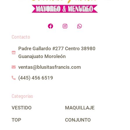
F
I
W
a
n
h
c
s
a
Contacto
e
t
t
b
a
s
Padre Gallardo #277 Centro 38980
o
g
a
o
r
p
Guanajuato Moroleón
k
a
p
m
ventas@blusitasfrancis.com
(445) 456 6519
Categorías
VESTIDO
MAQUILLAJE
TOP
CONJUNTO