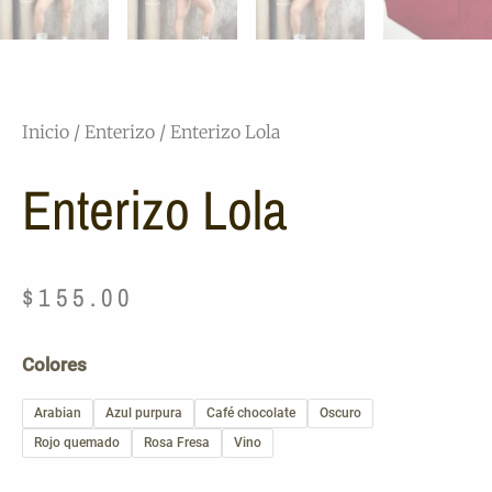
Inicio
/
Enterizo
/ Enterizo Lola
Enterizo Lola
$
155.00
Enterizo
Colores
Lola
cantidad
Arabian
Azul purpura
Café chocolate
Oscuro
Rojo quemado
Rosa Fresa
Vino