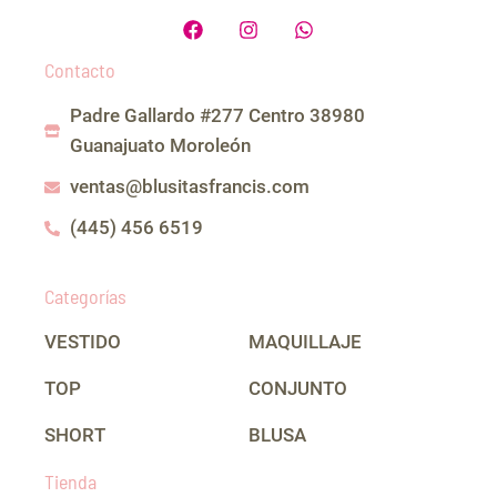
F
I
W
a
n
h
c
s
a
Contacto
e
t
t
b
a
s
Padre Gallardo #277 Centro 38980
o
g
a
o
r
p
Guanajuato Moroleón
k
a
p
m
ventas@blusitasfrancis.com
(445) 456 6519
Categorías
VESTIDO
MAQUILLAJE
TOP
CONJUNTO
SHORT
BLUSA
Tienda