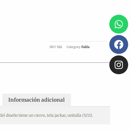
Wh
Fa
In
SKU
N/A
Category
Falda
Información adicional
el diseño tiene un cierre, tela jackar, unitalla (5/11).