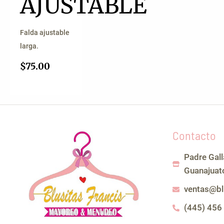
AJUSTABLE
Falda ajustable
larga.
$
75.00
Contacto
Padre Gal
Guanajuat
ventas@bl
(445) 456