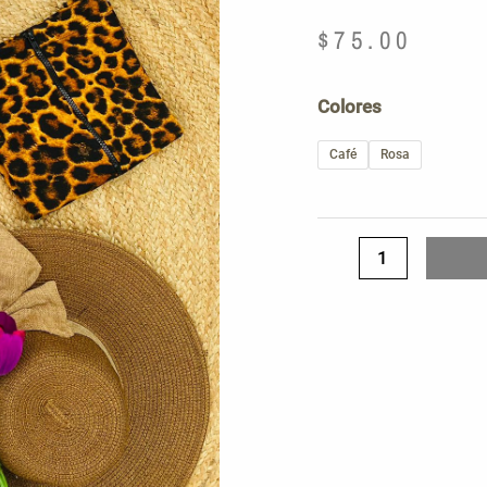
$
75.00
Falda
Colores
animal
cierre
Café
Rosa
cantidad