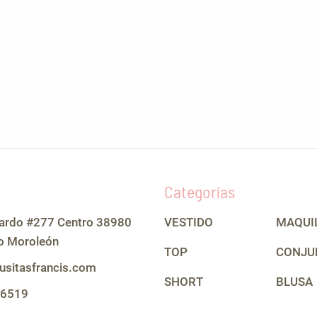
Categorías
lardo #277 Centro 38980
VESTIDO
MAQUI
o Moroleón
TOP
CONJU
usitasfrancis.com
SHORT
BLUSA
 6519