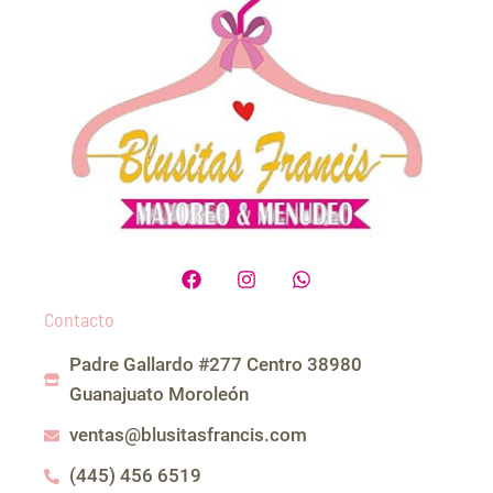
F
I
W
a
n
h
c
s
a
Contacto
e
t
t
b
a
s
Padre Gallardo #277 Centro 38980
o
g
a
o
r
p
Guanajuato Moroleón
k
a
p
m
ventas@blusitasfrancis.com
(445) 456 6519