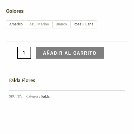
Falda
Colores
Flores
cantidad
Amarillo
Azul Marino
Blanco
Rosa Fiusha
AÑADIR AL CARRITO
Falda Flores
SKU
N/A
Category
Falda