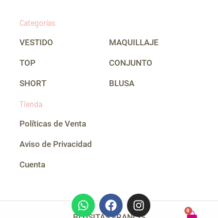
Categorías
VESTIDO
MAQUILLAJE
TOP
CONJUNTO
SHORT
BLUSA
Tienda
Políticas de Venta
Aviso de Privacidad
Cuenta
W
F
I
CAR
h
a
n
0
BLUSITAS FRANCIS