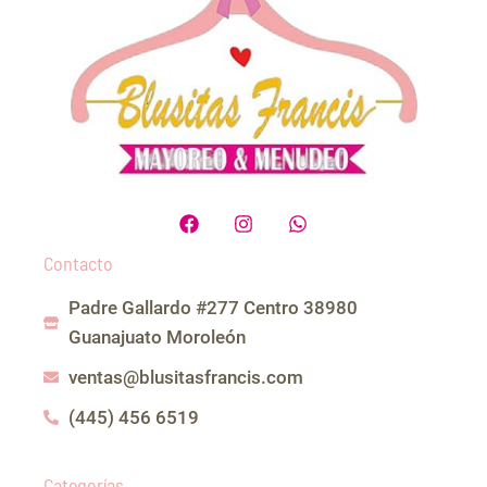
F
I
W
a
n
h
c
s
a
Contacto
e
t
t
b
a
s
Padre Gallardo #277 Centro 38980
o
g
a
o
r
p
Guanajuato Moroleón
k
a
p
m
ventas@blusitasfrancis.com
(445) 456 6519
Categorías