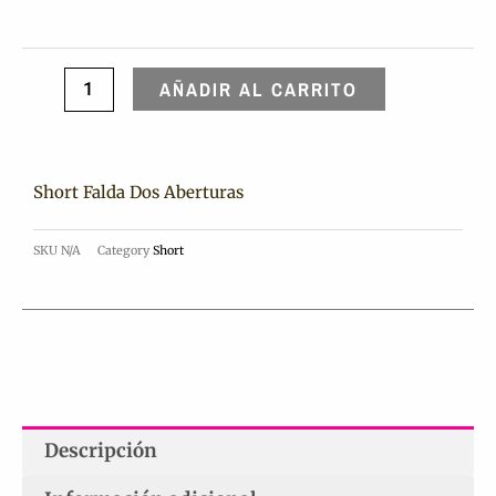
cantidad
AÑADIR AL CARRITO
Short Falda Dos Aberturas
SKU
N/A
Category
Short
Descripción