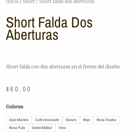
Inicio
/
Short
/ Short falda dos aberturas
Short Falda Dos
Aberturas
Short falda con dos aberturas en el frente del diseño.
$
60.00
Short
Colores
falda
dos
Azul Marino
Café chocolate
Oscuro
Rojo
Rosa Fiusha
aberturas
Rosa Palo
Verde Militar
Vino