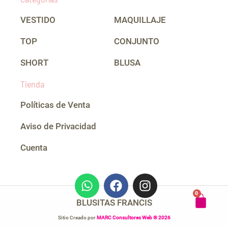
VESTIDO
MAQUILLAJE
TOP
CONJUNTO
SHORT
BLUSA
Tienda
Políticas de Venta
Aviso de Privacidad
Cuenta
W
F
I
h
a
n
CAR
0
a
c
s
BLUSITAS FRANCIS
t
e
t
Sitio Creado por
MARC Consultores Web ® 2026