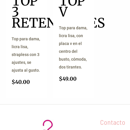
TOP
TOP
3
V
RETENCIONES
Top para dama,
licra lisa, con
Top para dama,
placa v en el
licra lisa,
centro del
strapless con 3
busto, cómoda,
ajustes, se
dos tirantes.
ajusta al gusto.
$
49.00
$
40.00
Contacto