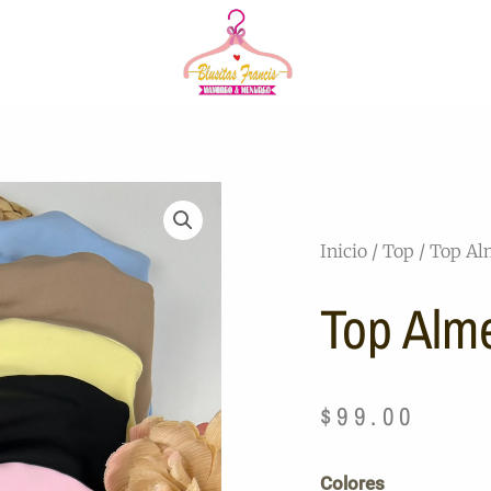
Inicio
/
Top
/ Top Al
Top Alm
$
99.00
Top
Colores