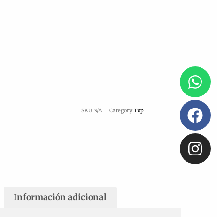
Wh
Fa
In
SKU
N/A
Category
Top
Información adicional