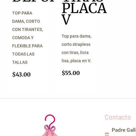
PLACA
TOP PARA
V
DAMA, CORTO
CON TIRANTES,
Top para dama,
COMODA Y
corto strapless
FLEXIBLE PARA
con tiras, licra
TODAS LAS
lisa, placa en V.
TALLAS
$
55.00
$
43.00
Contacto
Padre Gal