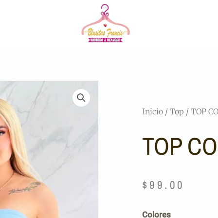
Inicio
/
Top
/ TOP C
TOP C
$
99.00
TOP
Colores