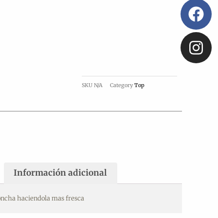
SKU
N/A
Category
Top
Información adicional
oncha haciendola mas fresca