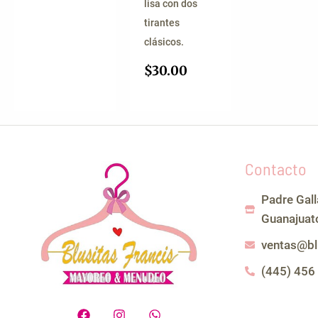
lisa con dos
tirantes
clásicos.
$
30.00
Contacto
Padre Gal
Guanajuat
ventas@bl
(445) 456
F
I
W