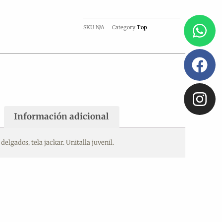
Wh
Fa
In
SKU
N/A
Category
Top
Información adicional
delgados, tela jackar. Unitalla juvenil.