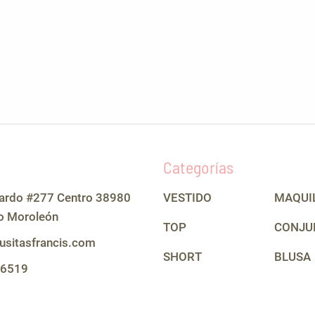
Categorías
lardo #277 Centro 38980
VESTIDO
MAQUI
o Moroleón
TOP
CONJU
usitasfrancis.com
SHORT
BLUSA
 6519