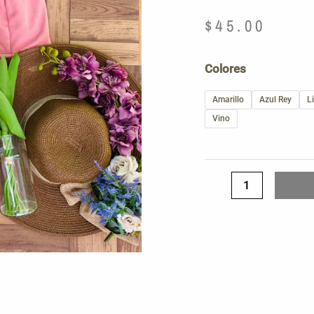
$
45.00
Top
Colores
jackar
cantidad
Amarillo
Azul Rey
Li
Vino