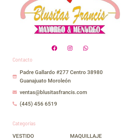
F
I
W
a
n
h
c
s
a
Contacto
e
t
t
b
a
s
Padre Gallardo #277 Centro 38980
o
g
a
o
r
p
Guanajuato Moroleón
k
a
p
m
ventas@blusitasfrancis.com
(445) 456 6519
Categorías
VESTIDO
MAQUILLAJE