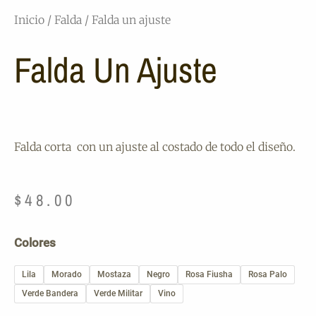
Inicio
/
Falda
/ Falda un ajuste
Falda Un Ajuste
Falda corta con un ajuste al costado de todo el diseño.
$
48.00
Falda
Colores
un
ajuste
Lila
Morado
Mostaza
Negro
Rosa Fiusha
Rosa Palo
cantidad
Verde Bandera
Verde Militar
Vino