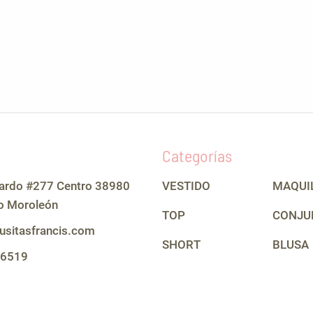
Categorías
lardo #277 Centro 38980
VESTIDO
MAQUI
o Moroleón
TOP
CONJU
usitasfrancis.com
SHORT
BLUSA
 6519