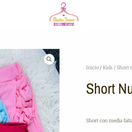
Inicio
/
Kids
/ Short 
Short N
Short con media falta