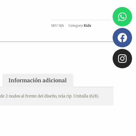
Wh
Fa
In
SKU
N/A
Category
Kids
Información adicional
e 2 nudos al frente del diseño, tela rip. Unitalla (6/8).