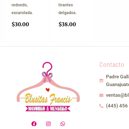
redondo,
tirantes
escarolada.
delgados.
$
30.00
$
38.00
Contacto
Padre Gal
Guanajuat
ventas@bl
(445) 456
F
I
W
a
n
h