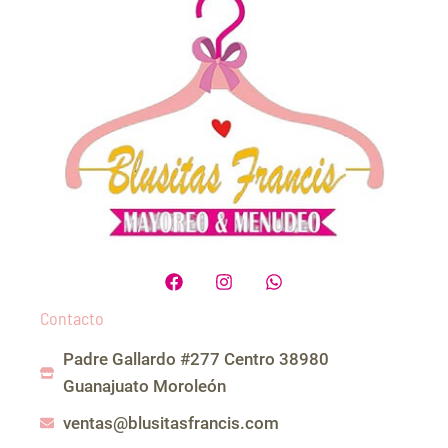
F
I
W
a
n
h
c
s
a
Contacto
e
t
t
b
a
s
Padre Gallardo #277 Centro 38980
o
g
a
o
r
p
Guanajuato Moroleón
k
a
p
m
ventas@blusitasfrancis.com