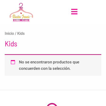
Ir
al
Main
contenido
Menu
Inicio
/ Kids
Kids
No se encontraron productos que
concuerden con la selección.